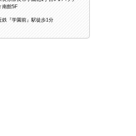
ィ南館5F
近鉄『学園前』駅徒歩1分