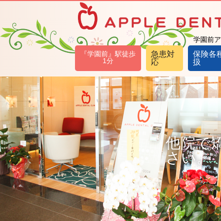
学園前ア
『学園前』駅徒歩
急患対
保険各
1分
応
扱
他院で
さい。