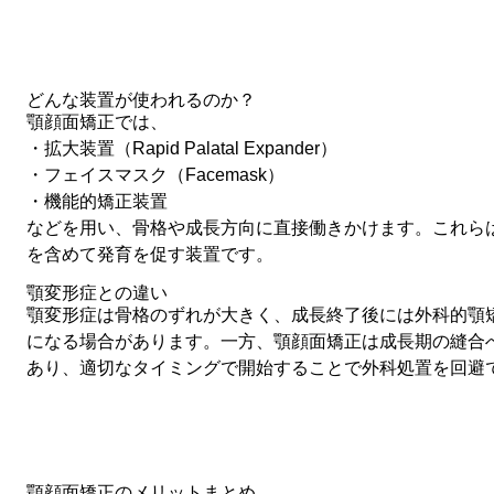
どんな装置が使われるのか？
顎顔面矯正では、
・拡大装置（Rapid Palatal Expander）
・フェイスマスク（Facemask）
・機能的矯正装置
などを用い、骨格や成長方向に直接働きかけます。これら
を含めて発育を促す装置です。
顎変形症との違い
顎変形症
は骨格のずれが大きく、成長終了後には外科的顎矯正手術（O
になる場合があります。一方、顎顔面矯正は
成長期の縫合
あり、適切なタイミングで開始することで外科処置を回避
顎顔面矯正のメリットまとめ