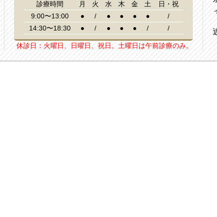
診療時間
月
火
水
木
金
土
日・祝
9:00〜13:00
●
/
●
●
●
●
/
14:30〜18:30
●
/
●
●
●
/
/
休診日：火曜日、日曜日、祝日。土曜日は午前診療のみ。