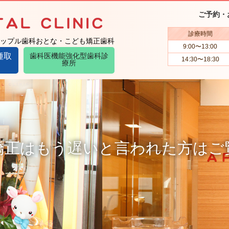
ご予約・
診療時間
ップル歯科おとな・こども矯正歯科
9:00〜13:00
種取
歯科医機能強化型歯科診
14:30〜18:30
療所
矯正はもう遅いと言われた方はご