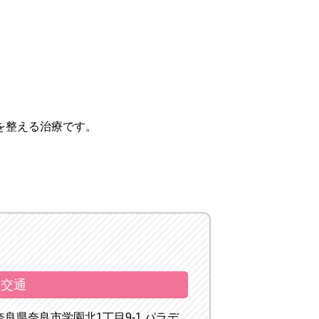
を整える治療
です。
交通
奈良県奈良市学園北1丁目9-1 パラデ