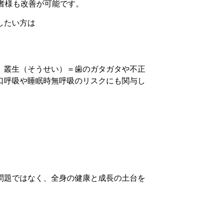
者様も改善が可能です。
したい方は
、
叢生（そうせい）＝歯のガタガタ
や
不正
口呼吸や睡眠時無呼吸のリスクにも関与し
問題ではなく、
全身の健康と成長の土台を