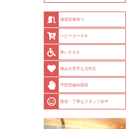
個室診療有り
ベビーカーＯＫ
車いすＯＫ
痛みが苦手な方対応
予防型歯科医院
親切・丁寧なスタッフ在中