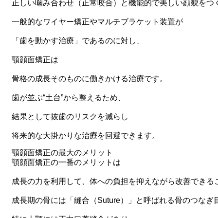
正しい噛み合わせ（正常咬合）と機能的で美しい顔貌をつ
一般的なワイヤー矯正やマルチブラケット装置が
「歯を動かす治療」であるのに対し、
顎顔面矯正は
骨格の成長そのものに働きかける治療
です。
歯が並ぶ“土台”から整えるため、
結果として抜歯のリスクを減らし
将来的な大掛かりな治療を回避できます。
顎顔面矯正の最大のメリット
顎顔面矯正の一番のメリットは
成長の力を利用して、体への負担を抑えながら改善できる
成長期の骨には「縫合（Suture）」と呼ばれる骨のつな