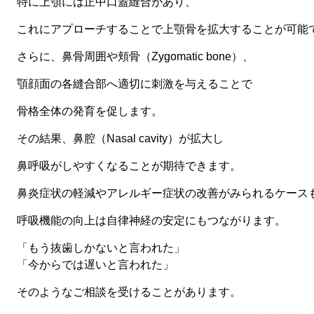
特に上顎には
正中口蓋縫合
があり、
これにアプローチすることで上顎骨を拡大することが可能
さらに、鼻骨周囲や頬骨（Zygomatic bone）、
顎顔面の各縫合部へ適切に刺激を与えることで
骨格全体の発育を促します。
その結果、
鼻腔（Nasal cavity）が拡大し
鼻呼吸がしやすくなる
ことが期待できます。
鼻炎症状の軽減やアレルギー症状の改善がみられるケース
呼吸機能の向上は自律神経の安定にもつながります。
「もう抜歯しかないと言われた」
「今からでは遅いと言われた」
そのようなご相談を受けることがあります。