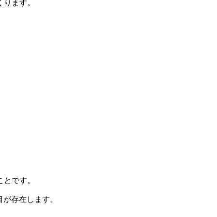
くります。
こと
です。
ぎ目が存在します。