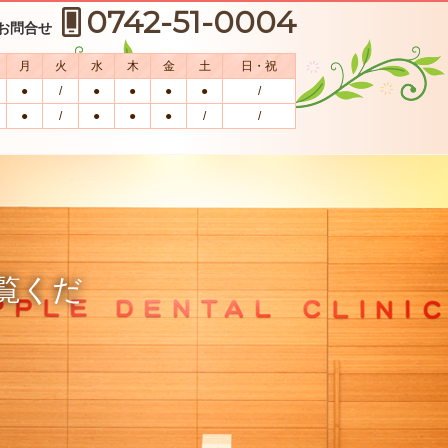
0742-51-0004
お問合せ
月
火
水
木
金
土
日・祝
●
/
●
●
●
●
/
●
/
●
●
●
/
/
覧くだ