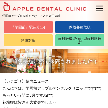
学園前アップル歯科おとな・こども矯正歯科
『学園前』駅徒歩1分
保険各種取扱
歯科医機能強化型歯科診療
急患対応
所
前院長が治療で来院されました(^^)
【カテゴリ】院内ニュース
こんにちは、学園前アップルデンタルクリニックです(^^)
あっという間に3月ですね(^^)
花粉症は皆さん大丈夫でしょう、、