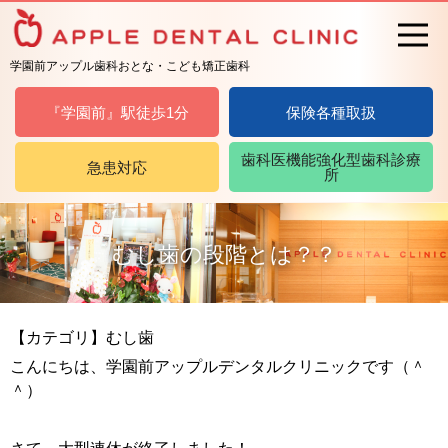
学園前アップル歯科おとな・こども矯正歯科
『学園前』駅徒歩1分
保険各種取扱
歯科医機能強化型歯科診療
急患対応
所
むし歯の段階とは？？
【カテゴリ】むし歯
こんにちは、学園前アップルデンタルクリニックです（＾
＾）