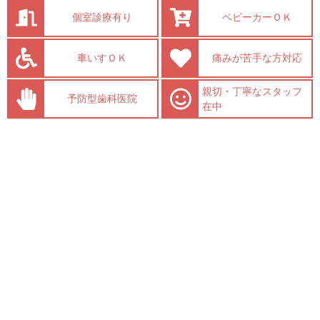
個室診療有り
ベビーカーＯＫ
車いすＯＫ
痛みが苦手な方対応
親切・丁寧なスタッフ
予防型歯科医院
在中