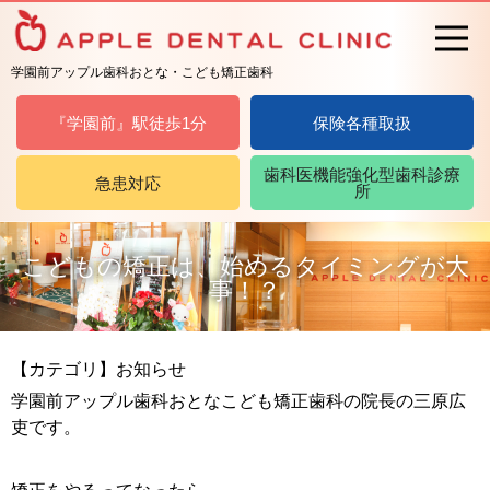
学園前アップル歯科おとな・こども矯正歯科
『学園前』駅徒歩1分
保険各種取扱
歯科医機能強化型歯科診療
急患対応
所
こどもの矯正は、始めるタイミングが大
事！？
【カテゴリ】お知らせ
学園前アップル歯科おとなこども矯正歯科の院長の三原広
吏です。