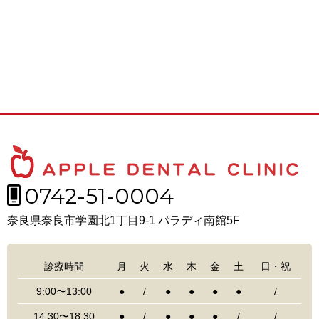
0742-51-0004
奈良県奈良市学園北1丁目9-1 パラディ南館5F
診療時間
月
火
水
木
金
土
日・祝
9:00〜13:00
●
/
●
●
●
●
/
14:30〜18:30
●
/
●
●
●
/
/