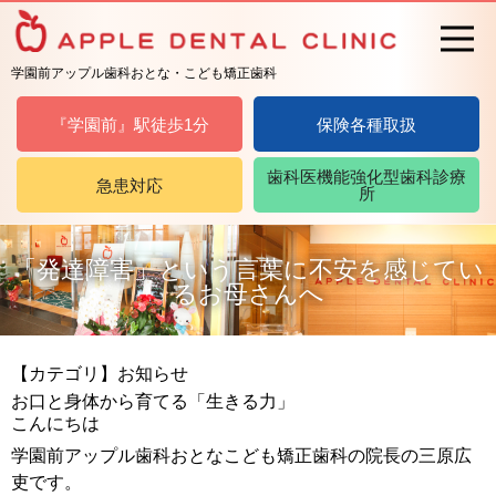
学園前アップル歯科おとな・こども矯正歯科
『学園前』駅徒歩1分
保険各種取扱
歯科医機能強化型歯科診療
急患対応
所
「発達障害」という言葉に不安を感じてい
るお母さんへ
【カテゴリ】お知らせ
お口と身体から育てる「生きる力」
こんにちは
学園前アップル歯科おとなこども矯正歯科の院長の三原広
吏です。