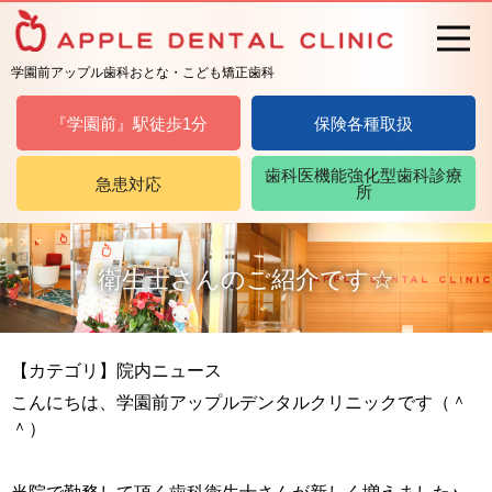
学園前アップル歯科おとな・こども矯正歯科
『学園前』駅徒歩1分
保険各種取扱
歯科医機能強化型歯科診療
急患対応
所
衛生士さんのご紹介です☆
【カテゴリ】院内ニュース
こんにちは、学園前アップルデンタルクリニックです（＾
＾）