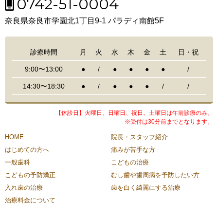
0742-51-0004
奈良県奈良市学園北1丁目9-1 パラディ南館5F
診療時間
月
火
水
木
金
土
日・祝
9:00〜13:00
●
/
●
●
●
●
/
14:30〜18:30
●
/
●
●
●
/
/
【休診日】火曜日、日曜日、祝日。土曜日は午前診療のみ。
※受付は30分前までとなります。
HOME
院長・スタッフ紹介
はじめての方へ
痛みが苦手な方
一般歯科
こどもの治療
こどもの予防矯正
むし歯や歯周病を予防したい方
入れ歯の治療
歯を白く綺麗にする治療
治療料金について